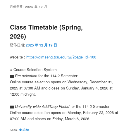
月份彙整:
2025 年 12 月
Class Timetable (Spring,
2026)
發佈日期:
2025 年 12 月 19 日
website :
https://gimseng.tcu.edu.tw/?page_id=100
※ Course Selection System
▆
Pre-selection
for the 114-2 Semester:
Online course selection opens on Wednesday, December 31,
2025 at 07:00 AM and closes on Sunday, January 4, 2026 at
12:00 midnight.
▆
University-wide Add/Drop Period
for the 114-2 Semester:
Online course selection opens on Monday, February 23, 2026 at
07:00 AM and closes on Friday, March 6, 2026.
分類:
未分類