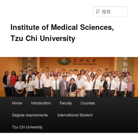
跳
跳
至
至
搜
主
輔
尋
要
助
Institute of Medical Sciences,
內
內
Tzu Chi University
容
容
主
Home
Introduction
Faculty
Courses
要
選
Degree requirements
International Student
單
Tzu Chi University