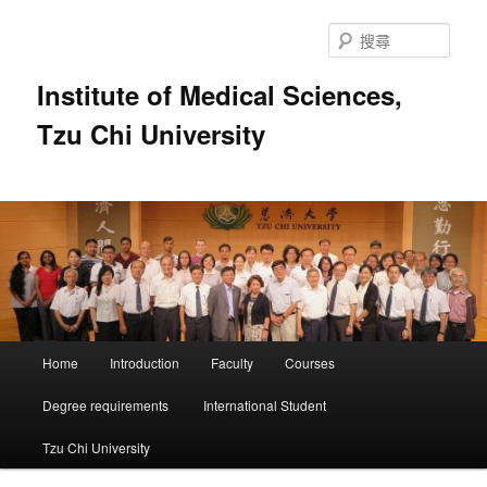
跳
跳
至
至
搜
主
輔
尋
要
助
Institute of Medical Sciences,
內
內
Tzu Chi University
容
容
主
Home
Introduction
Faculty
Courses
要
選
Degree requirements
International Student
單
Tzu Chi University