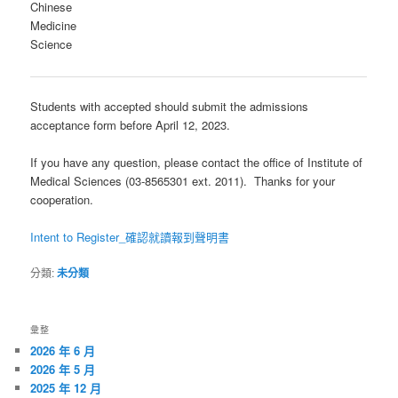
Chinese
Medicine
Science
Students with accepted should submit the admissions
acceptance form before April 12, 2023.
If you have any question, please contact the office of Institute of
Medical Sciences (03-8565301 ext. 2011). Thanks for your
cooperation.
Intent to Register_確認就讀報到聲明書
分類:
未分類
彙整
2026 年 6 月
2026 年 5 月
2025 年 12 月